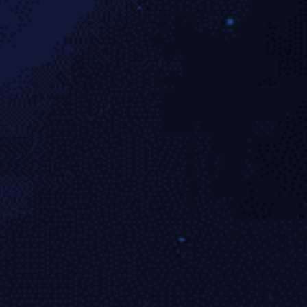
自身未来战略布局的一种探索尝试。从每个参与
自我，都蕴含着深厚而复杂的问题。
随着赛季逐渐深入，我们期待看到这笔交易给各
希望能见证更加精彩激烈的比赛。不论结果如何，
们共同期待其中蕴藏的新故事！