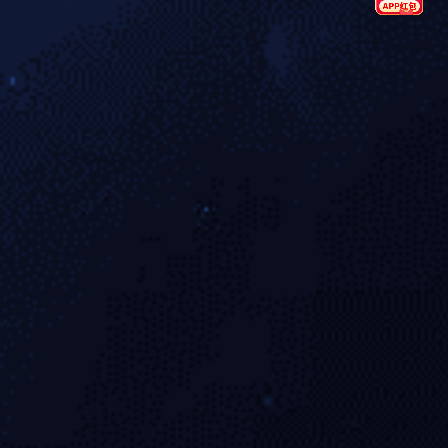
定，以应对漫长且艰难的常规赛及季后赛挑
新秀培养和人才挖掘，以便尽快完成重建目
增长至关重要，而这也意味着他们必须做出
队。
令他们重新焕发生机。如果能够利用手中的
心阵容稳定，那么他们未来仍然有望重返巅
实只是一个新篇章的开始，各支球队都将在
次简单的人员调动，更是在NBA历史上具
球队面对新形势所做出的积极响应，以及对