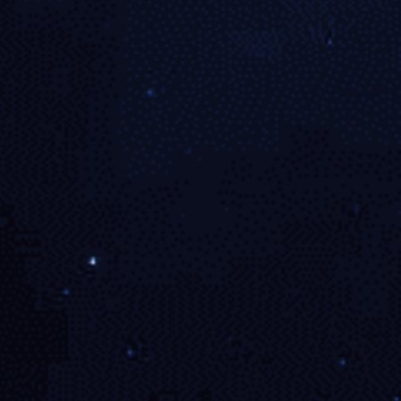
热门推荐
韦德坦言追求总冠军让个
追梦：杜兰
人数据受
惊人相似之
2026-07-30
2026-07-20
推荐网站