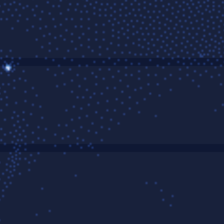
在最近的NBA交易市场上，安东尼·戴维斯（浓
一三队交易不仅涉及到奇才，还包括了多个球员
行侠获得了状元签。本文将从四个方面详细分析
眉的职业生涯、交易对球队的意义、未来的发展