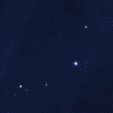
2、三队交易背后的意义
这笔三队交易所涉及的不仅仅是球员，更是各支
而言，引进浓眉无疑是向争冠迈出的重要一步。
奇的组织能力，两人无疑能够形成强大的化学反
同时，对华盛顿奇才来说，此次交易也是一次重
员，但却获得了年轻有潜力的新秀以及其他资产
值重建阶段，他们需要找到适合球队长远发展的
最后，洛杉矶湖人在此次交易中收获状元签，显
秀权和年轻球员之后，他们将能吸引更多优质自
能性。这种“三赢”的局面，使得此次交易引发了
3、媒体与专家反响热烈
随着这笔大交易正式宣布，各大媒体及篮球评论